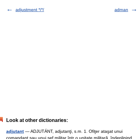
adjustment */*/
adman
Look at other dictionaries:
adjutant
— ADJUTÁNT, adjutanţi, s.m. 1. Ofiţer ataşat unui
comandant sau unui şef militar într o unitate militară, îndeplinind