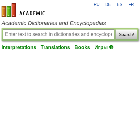
RU
DE
ES
FR
en-academic.com
Academic Dictionaries and Encyclopedias
Search!
Interpretations
Translations
Books
Игры ⚽