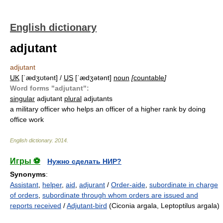
English dictionary
adjutant
adjutant
UK
[ˈædʒʊtənt] /
US
[ˈædʒətənt]
noun
[
countable
]
Word forms "adjutant":
singular
adjutant
plural
adjutants
a military officer who helps an officer of a higher rank by doing
office work
English dictionary
.
2014
.
Игры ⚽
Нужно сделать НИР?
Synonyms
:
Assistant
,
helper
,
aid
,
adjurant
/
Order-aide
,
subordinate in charge
of orders
,
subordinate through whom orders are issued and
reports received
/
Adjutant-bird
(Ciconia argala, Leptoptilus argala)