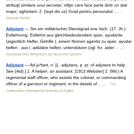
atribuţii similare unui secretar; ofiţer care face parte dintr un stat
major; aghiotant. 2. (Ieşit din uz) Grad pentru personalul… …
Dicționar Român
Adjutant
— Sm ein militärischer Dienstgrad erw. fach. (17. Jh.)
Entlehnung. Entlehnt aus gleichbedeutendem span. ayudante
(eigentlich Helfer, Gehilfe ), einem Nomen agentis zu span. ayudar
helfen , aus l. adiūtāre helfen, unterstützen (vgl. frz. aider… …
Etymologisches Wörterbuch der deutschen sprache
Adjutant
— Ad ju*tant, n. [L. adjutans, p. pr. of adjutare to help.
See {Aid}.] 1. A helper; an assistant. [1913 Webster] 2. (Mil.) A
regimental staff officer, who assists the colonel, or commanding
officer of a garrison or regiment, in the details of… …
The
Collaborative International Dictionary of English