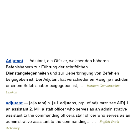
Adjutant
— Adjutant, ein Offizier, welcher den höheren
Befehlshabern zur Führung der schriftlichen
Dienstangelegenheiten und zur Ueberbringung von Befehlen
beigegeben ist. Der Adjutant hat verschiedenen Rang, je nachdem
er einem Befehlshaber beigegeben ist; …
Herders Conversations-
Lexikon
adjutant
— [aj′ə tənt] n. [< L adjutans, prp. of adjutare: see AID] 1.
an assistant 2. Mil. a staff officer who serves as an administrative
assistant to the commanding officera staff officer who serves as an
administrative assistant to the commanding… …
English World
dictionary