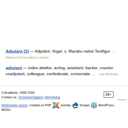
Adjutánt [2]
— Adjutánt, Vogel, s. Marabu nebst Textfigur …
Kleines Konversations-Lexikon
adjutant
— index abettor, acting, assistant, backer, coactor,
coadjutant, colleague, confederate, consociate …
Law dictionary
© Academic, 2000-2026
18+
Contact us:
Technical Support
,
Advertising
Dictionaries export
, created on PHP,
Joomla,
Drupal,
WordPress,
MODx.